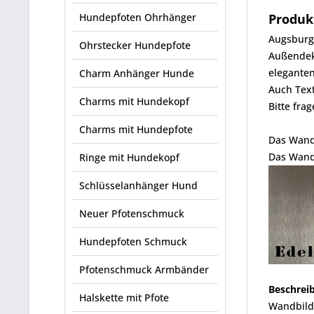
Hundepfoten Ohrhänger
Produk
Augsburg 
Ohrstecker Hundepfote
Außendeko
elegante
Charm Anhänger Hunde
Auch Text
Charms mit Hundekopf
Bitte fra
Charms mit Hundepfote
Das Wandb
Das Wandb
Ringe mit Hundekopf
Schlüsselanhänger Hund
Neuer Pfotenschmuck
Hundepfoten Schmuck
Pfotenschmuck Armbänder
Beschrei
Halskette mit Pfote
Wandbild 