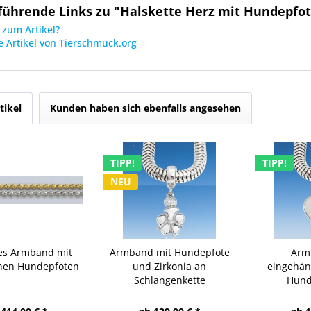
führende Links zu "Halskette Herz mit Hundepfo
zum Artikel?
 Artikel von Tierschmuck.org
tikel
Kunden haben sich ebenfalls angesehen
TIPP!
TIPP!
NEU
es Armband mit
Armband mit Hundepfote
Arm
hen Hundepfoten
und Zirkonia an
eingehän
Schlangenkette
Hund
Schlang