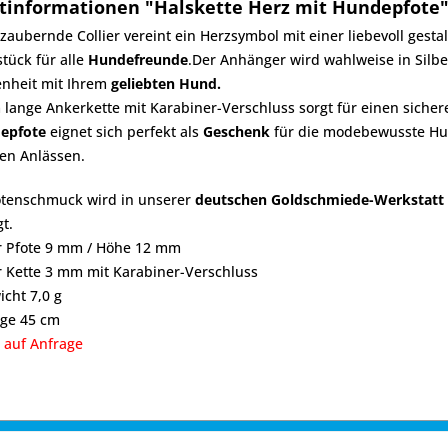
tinformationen "Halskette Herz mit Hundepfote
zaubernde Collier vereint ein Herzsymbol mit einer liebevoll gest
tück für alle
Hundefreunde
.Der Anhänger wird wahlweise in Silbe
nheit mit Ihrem
geliebten Hund.
 lange Ankerkette mit Karabiner-Verschluss sorgt für einen sic
epfote
eignet sich perfekt als
Geschenk
für die modebewusste Hun
en Anlässen.
otenschmuck wird in unserer
deutschen Goldschmiede-Werkstatt
gt.
er Pfote 9 mm / Höhe 12 mm
r Kette 3 mm mit Karabiner-Verschluss
icht 7,0 g
nge 45 cm
 auf Anfrage