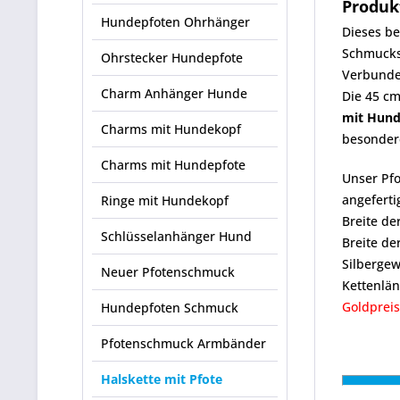
Produk
Hundepfoten Ohrhänger
Dieses be
Schmucks
Ohrstecker Hundepfote
Verbunde
Charm Anhänger Hunde
Die 45 cm
mit Hund
Charms mit Hundekopf
besonder
Charms mit Hundepfote
Unser Pf
angeferti
Ringe mit Hundekopf
Breite d
Schlüsselanhänger Hund
Breite de
Silbergew
Neuer Pfotenschmuck
Kettenlä
Goldpreis
Hundepfoten Schmuck
Pfotenschmuck Armbänder
Halskette mit Pfote