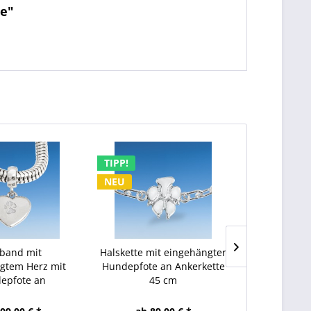
te"
TIPP!
TIPP!
NEU
NEU
band mit
Halskette mit eingehängter
Halskett
gtem Herz mit
Hundepfote an Ankerkette
Hundepfote 
epfote an
45 cm
4
enkette 19 cm