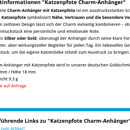
tinformationen "Katzenpfote Charm-Anhänger"
ante
Charm-Anhänger mit Katzenpfote
ist ein ausdrucksstarkes Sc
e
Katzenpfote
symbolisiert
Nähe, Vertrauen und die besondere V
n zeitloses Design lässt sich der Charm vielseitig kombinieren – o
hmuckstück eine persönliche und emotionale Note.
 in
Silber oder Gold
, überzeugt der Anhänger durch seine klare For
ter, aber wirkungsvoller Begleiter für jeden Tag. Ein liebevolles G
ück, um die eigene Katzenliebe stilvoll zum Ausdruck zu bringen.
-Anhänger mit Katzenpfote wird in unserer deutschen Goldschmie
6 mm / Höhe 18 mm
icht 9,3 g
e auf Anfrage
führende Links zu "Katzenpfote Charm-Anhänger
zum Artikel?