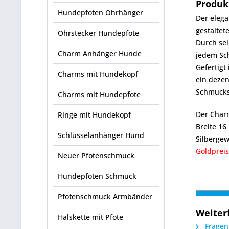
Produk
Hundepfoten Ohrhänger
Der eleg
gestaltet
Ohrstecker Hundepfote
Durch sei
Charm Anhänger Hunde
jedem Sc
Gefertigt
Charms mit Hundekopf
ein dezen
Schmuckst
Charms mit Hundepfote
Der Charm
Ringe mit Hundekopf
Breite 1
Schlüsselanhänger Hund
Silbergew
Goldpreis
Neuer Pfotenschmuck
Hundepfoten Schmuck
Pfotenschmuck Armbänder
Weiter
Halskette mit Pfote
Fragen 