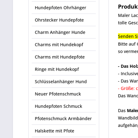
Produk
Hundepfoten Ohrhänger
Maler Lac
Ohrstecker Hundepfote
tolle Ges
Charm Anhänger Hunde
Senden Si
Bitte auf
Charms mit Hundekopf
so verme
Charms mit Hundepfote
- Das Hol
Ringe mit Hundekopf
- Inclusi
- Das Wan
Schlüsselanhänger Hund
- Größe: 
Neuer Pfotenschmuck
Das Wandb
Hundepfoten Schmuck
Das
Maler
Wandbild 
Pfotenschmuck Armbänder
aufgehäng
Halskette mit Pfote