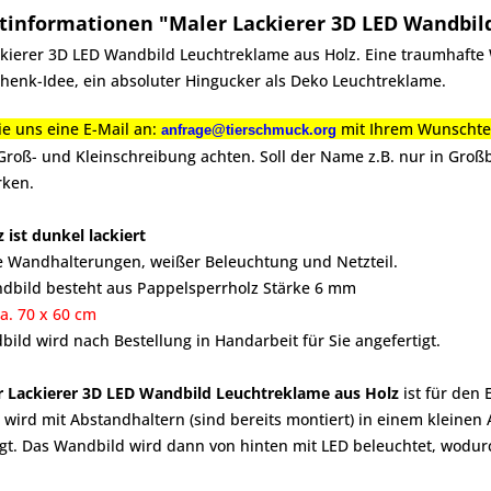
tinformationen "Maler Lackierer 3D LED Wandbil
kierer 3D LED Wandbild Leuchtreklame aus Holz. Eine traumhafte 
chenk-Idee, ein absoluter Hingucker als Deko Leuchtreklame.
e uns eine E-Mail an:
mit Ihrem Wunschte
anfrage@tierschmuck.org
 Groß- und Kleinschreibung achten. Soll der Name z.B. nur in Gro
rken.
z ist dunkel lackiert
ve Wandhalterungen, weißer Beleuchtung und Netzteil.
dbild besteht aus Pappelsperrholz Stärke 6 mm
ca. 70 x 60 cm
ild wird nach Bestellung in Handarbeit für Sie angefertigt.
 Lackierer 3D LED Wandbild Leuchtreklame aus Holz
ist für den
wird mit Abstandhaltern (sind bereits montiert) in einem kleinen
t. Das Wandbild wird dann von hinten mit LED beleuchtet, wodurch 