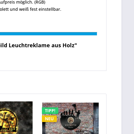
ufpreis möglich. (RGB)
olett und weiß fest einstellbar.
ild Leuchtreklame aus Holz"
TIPP!
TIPP!
NEU