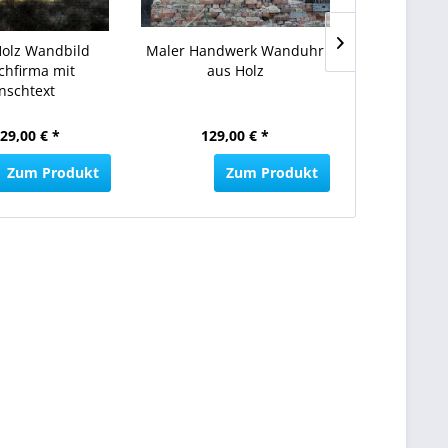
Holz Wandbild
Maler Handwerk Wanduhr
3D LED
chfirma mit
aus Holz
Autolackiere
schtext
aus Holz m
29,00 € *
129,00 € *
ab 12
Zum Produkt
Zum Produkt