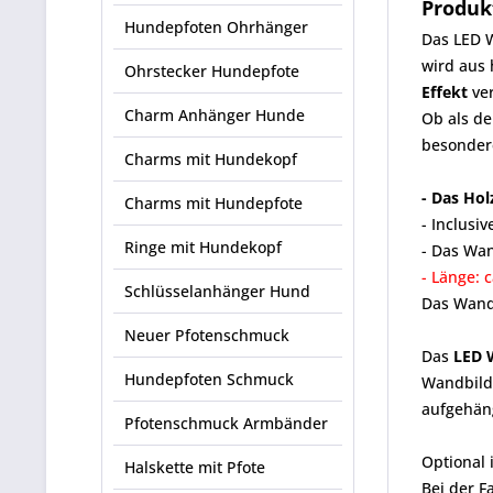
Produk
Hundepfoten Ohrhänger
Das LED W
wird aus
Ohrstecker Hundepfote
Effekt
ve
Charm Anhänger Hunde
Ob als de
besonder
Charms mit Hundekopf
- Das Hol
Charms mit Hundepfote
-
Inclusi
Ringe mit Hundekopf
- Das Wan
- Länge: 
Schlüsselanhänger Hund
Das Wandb
Neuer Pfotenschmuck
Das
LED 
Hundepfoten Schmuck
Wandbild 
aufgehäng
Pfotenschmuck Armbänder
Optional 
Halskette mit Pfote
Bei der F