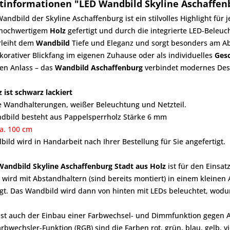
tinformationen "LED Wandbild Skyline Aschaffenb
andbild der Skyline Aschaffenburg ist ein stilvolles Highlight fü
 hochwertigem
Holz
gefertigt und durch die integrierte LED-Beleuc
rleiht dem
Wandbild
Tiefe und Eleganz und sorgt besonders am 
korativer Blickfang im eigenen Zuhause oder als individuelles
Ges
en Anlass – das
Wandbild Aschaffenburg
verbindet modernes Desi
z ist schwarz lackiert
ve Wandhalterungen, weißer Beleuchtung und Netzteil.
dbild besteht aus Pappelsperrholz Stärke 6 mm
ca. 100 cm
ild wird in Handarbeit nach Ihrer Bestellung für Sie angefertigt.
Wandbild Skyline Aschaffenburg Stadt aus Holz
ist für den Einsa
wird mit Abstandhaltern (sind bereits montiert) in einem kleinen
t. Das Wandbild wird dann von hinten mit LEDs beleuchtet, wodurch
ist auch der Einbau einer Farbwechsel- und Dimmfunktion gegen A
arbwechsler-Funktion (RGB) sind die Farben rot, grün, blau, gelb, vi