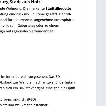
urg Stadt aus Holz"
r jede Wohnung. Die markante
Stadtsilhouette
htung eindrucksvoll in Szene gesetzt. Der
3D-
Abend für eine warme, angenehme Atmosphäre.
chenk
zum Geburtstag oder zu einem
gn mit regionaler Verbundenheit.
tz im Innenbereich vorgesehen. Das 3D-
 Abstand zur Wand einfach an zwei Bilderhaken
 sich ein 3D-Effekt ergibt, eine geniale Optik.
ufpreis möglich. (RGB)
olett und weiß fest einstellbar.