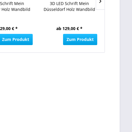
Schrift Mein
3D LED Schrift Mein
Bochum Stad
 Holz Wandbild
Düsseldorf Holz Wandbild
Wan
29,00 € *
ab 129,00 € *
ab 12
Zum Produkt
Zum Produkt