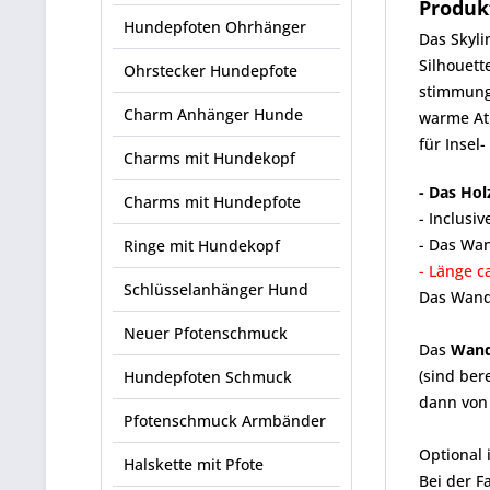
Produk
Hundepfoten Ohrhänger
Das Skyli
Silhouett
Ohrstecker Hundepfote
stimmungs
Charm Anhänger Hunde
warme At
für Insel
Charms mit Hundekopf
- Das Hol
Charms mit Hundepfote
-
Inclusi
- Das Wan
Ringe mit Hundekopf
- Länge c
Schlüsselanhänger Hund
Das Wandb
Neuer Pfotenschmuck
Das
Wand
(sind ber
Hundepfoten Schmuck
dann von 
Pfotenschmuck Armbänder
Optional 
Halskette mit Pfote
Bei der F