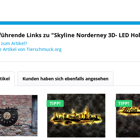
führende Links zu "Skyline Norderney 3D- LED Ho
zum Artikel?
 Artikel von Tierschmuck.org
tikel
Kunden haben sich ebenfalls angesehen
TIPP!
TIPP!