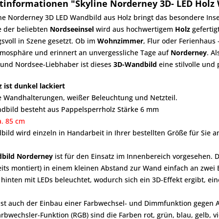
tinformationen "Skyline Norderney 3D- LED Holz
ne Norderney 3D LED Wandbild aus Holz bringt das besondere Inselg
e der beliebten
Nordseeinsel
wird aus hochwertigem
Holz
gefertig
voll in Szene gesetzt. Ob im
Wohnzimmer
, Flur oder Ferienhaus
mosphäre und erinnert an unvergessliche Tage auf
Norderney
. A
- und Nordsee-Liebhaber ist dieses
3D-Wandbild
eine stilvolle und
z ist dunkel lackiert
ve Wandhalterungen, weißer Beleuchtung und Netzteil.
dbild besteht aus Pappelsperrholz Stärke 6 mm
a. 85 cm
ild wird einzeln in Handarbeit in Ihrer bestellten Größe für Sie a
bild Norderney
ist für den Einsatz im Innenbereich vorgesehen. 
eits montiert) in einem kleinen Abstand zur Wand einfach an zwei
hinten mit LEDs beleuchtet, wodurch sich ein 3D-Effekt ergibt, ein
ist auch der Einbau einer Farbwechsel- und Dimmfunktion gegen A
arbwechsler-Funktion (RGB) sind die Farben rot, grün, blau, gelb, vi