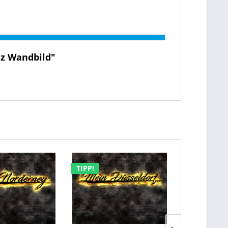
lz Wandbild"
TIPP!
TIPP!