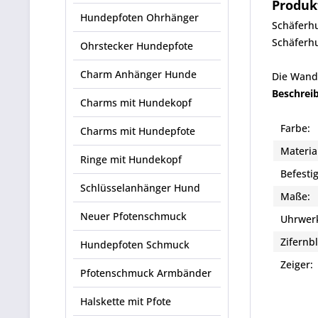
Produk
Hundepfoten Ohrhänger
Schäferh
Schäferhu
Ohrstecker Hundepfote
Charm Anhänger Hunde
Die Wandu
Beschrei
Charms mit Hundekopf
Farbe:
Charms mit Hundepfote
Materia
Ringe mit Hundekopf
Befesti
Schlüsselanhänger Hund
Maße:
Neuer Pfotenschmuck
Uhrwer
Zifernbl
Hundepfoten Schmuck
Zeiger
Pfotenschmuck Armbänder
Halskette mit Pfote