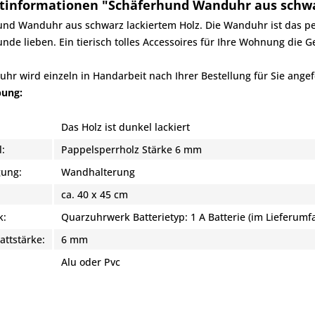
tinformationen "Schäferhund Wanduhr aus schwa
und Wanduhr aus schwarz lackiertem Holz. Die Wanduhr ist das p
nde lieben. Ein tierisch tolles Accessoires für Ihre Wohnung die 
hr wird einzeln in Handarbeit nach Ihrer Bestellung für Sie angefe
bung:
Das Holz ist dunkel lackiert
l:
Pappelsperrholz Stärke 6 mm
gung:
Wandhalterung
ca. 40 x 45 cm
k:
Quarzuhrwerk Batterietyp: 1 A Batterie (im Lieferumf
attstärke:
6 mm
:
Alu oder Pvc