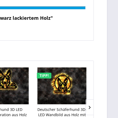
warz lackiertem Holz"
TIPP!
TIPP!
NEU
rhund 3D LED
Deutscher Schäferhund 3D-
Tiere Tierp
ation aus Holz
LED Wandbild aus Holz mit
mit Wunsch