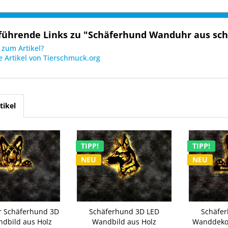
führende Links zu "Schäferhund Wanduhr aus sch
zum Artikel?
 Artikel von Tierschmuck.org
tikel
TIPP!
TIPP!
NEU
NEU
r Schäferhund 3D
Schäferhund 3D LED
Schäfe
dbild aus Holz
Wandbild aus Holz
Wanddekor