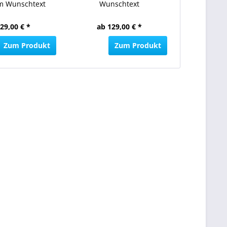
em Wunschtext
Wunschtext
29,00 € *
ab 129,00 € *
129,
Zum Produkt
Zum Produkt