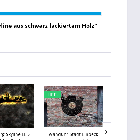
line aus schwarz lackiertem Holz"
TIPP!
TIPP!
g Skyline LED
Wanduhr Stadt Einbeck
Bielefeld 