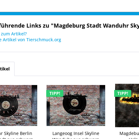
führende Links zu "Magdeburg Stadt Wanduhr Sky
zum Artikel?
 Artikel von Tierschmuck.org
tikel
TIPP!
TIPP!
 Skyline Berlin
Langeoog Insel Skyline
Magdebur