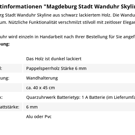
tinformationen "Magdeburg Stadt Wanduhr Skylin
 Stadt Wanduhr Skyline aus schwarz lackiertem Holz. Die Wanduhr
m. Nützliche Funktionalität verschmilzt stilvoll mit zeitloser Elega
hr wird einzeln in Handarbeit nach Ihrer Bestellung für Sie angefe
bung:
Das Holz ist dunkel lackiert
l:
Pappelsperrholz Stärke 6 mm
gung:
Wandhalterung
ca. 40 x 45 cm
k:
Quarzuhrwerk Batterietyp: 1 A Batterie (im Lieferumf
attstärke:
6 mm
:
Alu oder Pvc