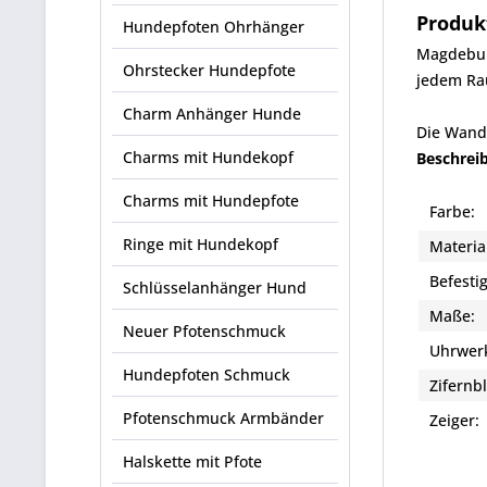
Produk
Hundepfoten Ohrhänger
Magdeburg
Ohrstecker Hundepfote
jedem Rau
Charm Anhänger Hunde
Die Wandu
Charms mit Hundekopf
Beschrei
Charms mit Hundepfote
Farbe:
Ringe mit Hundekopf
Materia
Befesti
Schlüsselanhänger Hund
Maße:
Neuer Pfotenschmuck
Uhrwer
Hundepfoten Schmuck
Zifernbl
Pfotenschmuck Armbänder
Zeiger
Halskette mit Pfote