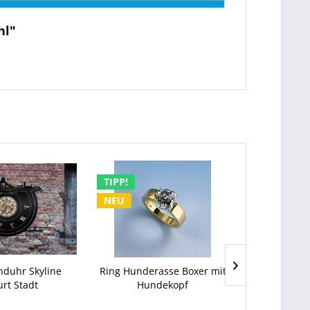
hl"
TIPP!
TIPP!
NEU
NEU
nduhr Skyline
Ring Hunderasse Boxer mit
Charm An
urt Stadt
Hundekopf
Russel