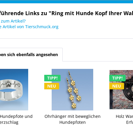
führende Links zu "Ring mit Hunde Kopf Ihrer Wa
zum Artikel?
 Artikel von Tierschmuck.org
en sich ebenfalls angesehen
TIPP!
TIPP!
NEU
NEU
 Hundepfote und
Ohrhänger mit beweglichen
Holz Wa
erzschlag
Hundepfoten
Erf