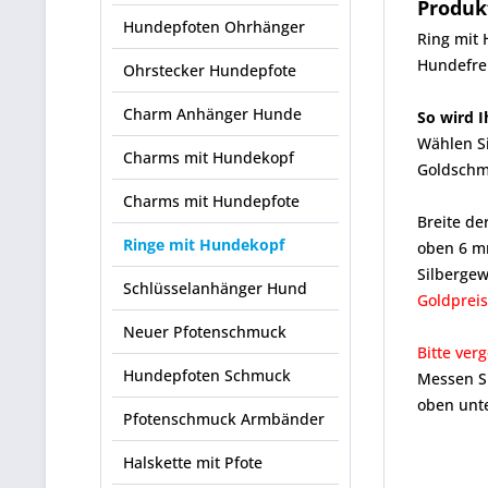
Produk
Hundepfoten Ohrhänger
Ring mit 
Hundefre
Ohrstecker Hundepfote
Charm Anhänger Hunde
So wird I
Wählen S
Charms mit Hundekopf
Goldschmi
Charms mit Hundepfote
Breite d
Ringe mit Hundekopf
oben 6 m
Silbergewi
Schlüsselanhänger Hund
Goldpreis
Neuer Pfotenschmuck
Bitte ver
Hundepfoten Schmuck
Messen Si
oben unte
Pfotenschmuck Armbänder
Halskette mit Pfote