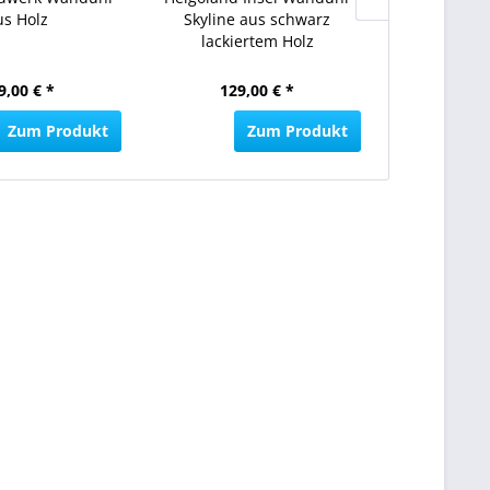
us Holz
Skyline aus schwarz
Wanduhr a
lackiertem Holz
Wuns
9,00 € *
129,00 € *
129,
Zum Produkt
Zum Produkt