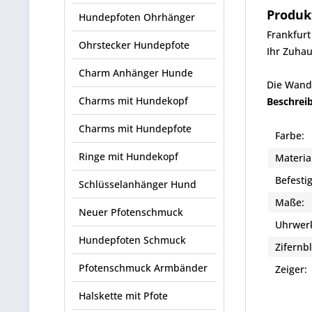
Produk
Hundepfoten Ohrhänger
Frankfurt
Ohrstecker Hundepfote
Ihr Zuhau
Charm Anhänger Hunde
Die Wandu
Charms mit Hundekopf
Beschrei
Charms mit Hundepfote
Farbe:
Ringe mit Hundekopf
Materia
Befesti
Schlüsselanhänger Hund
Maße:
Neuer Pfotenschmuck
Uhrwer
Hundepfoten Schmuck
Zifernbl
Pfotenschmuck Armbänder
Zeiger
Halskette mit Pfote