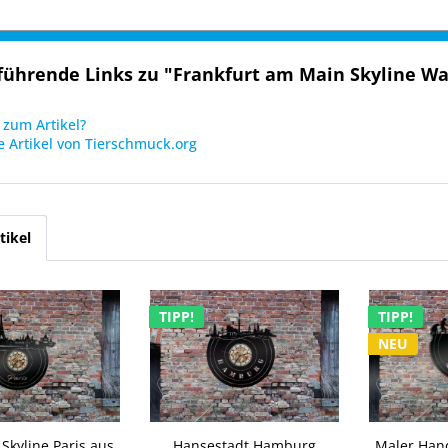
führende Links zu "Frankfurt am Main Skyline W
zum Artikel?
 Artikel von Tierschmuck.org
tikel
TIPP!
TIPP!
NEU
kyline Paris aus
Hansestadt Hamburg
Maler Han