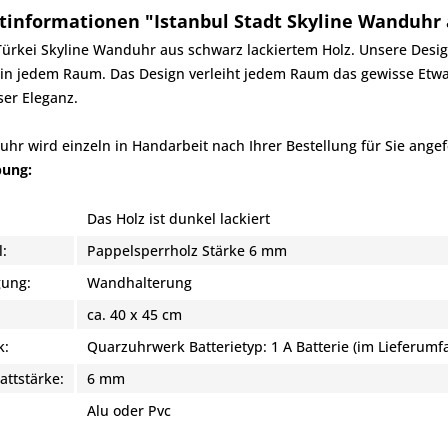
tinformationen "Istanbul Stadt Skyline Wanduhr 
Türkei Skyline Wanduhr aus schwarz lackiertem Holz. Unsere Desi
 in jedem Raum. Das Design verleiht jedem Raum das gewisse Etwas. 
ser Eleganz.
hr wird einzeln in Handarbeit nach Ihrer Bestellung für Sie angefe
bung:
Das Holz ist dunkel lackiert
l:
Pappelsperrholz Stärke 6 mm
gung:
Wandhalterung
ca. 40 x 45 cm
k:
Quarzuhrwerk Batterietyp: 1 A Batterie (im Lieferumf
attstärke:
6 mm
:
Alu oder Pvc