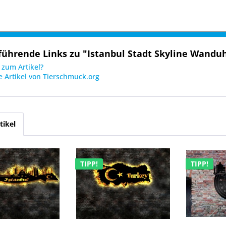
führende Links zu "Istanbul Stadt Skyline Wanduh
zum Artikel?
 Artikel von Tierschmuck.org
tikel
TIPP!
TIPP!