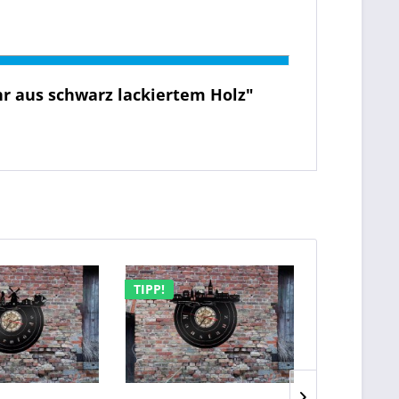
r aus schwarz lackiertem Holz"
TIPP!
TIPP!