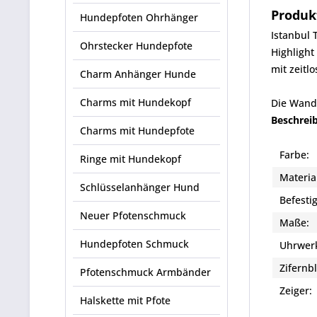
Produk
Hundepfoten Ohrhänger
Istanbul 
Ohrstecker Hundepfote
Highlight
mit zeitlo
Charm Anhänger Hunde
Charms mit Hundekopf
Die Wandu
Beschrei
Charms mit Hundepfote
Farbe:
Ringe mit Hundekopf
Materia
Schlüsselanhänger Hund
Befesti
Neuer Pfotenschmuck
Maße:
Hundepfoten Schmuck
Uhrwer
Zifernbl
Pfotenschmuck Armbänder
Zeiger
Halskette mit Pfote