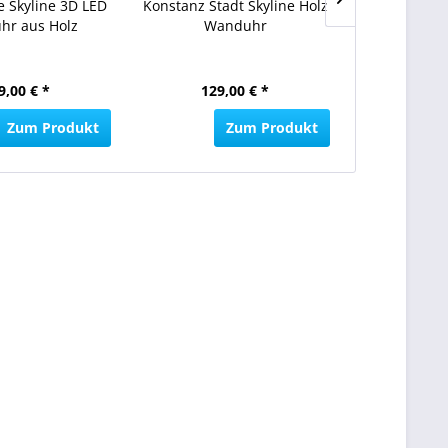
e Skyline 3D LED
Konstanz Stadt Skyline Holz
Bautzen Stad
hr aus Holz
Wanduhr
Wa
9,00 € *
129,00 € *
129,
Zum Produkt
Zum Produkt