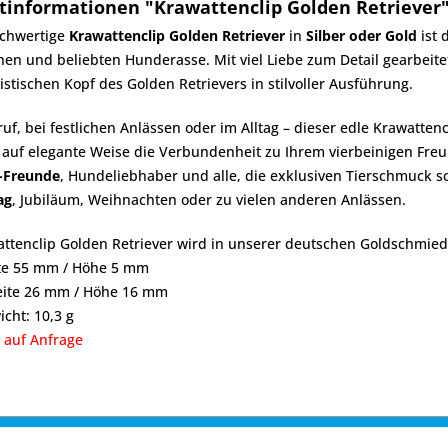
tinformationen "Krawattenclip Golden Retriever
ochwertige
Krawattenclip Golden Retriever
in
Silber oder Gold
ist 
hen und beliebten Hunderasse. Mit viel Liebe zum Detail gearbeitet
istischen Kopf des Golden Retrievers in stilvoller Ausführung.
uf, bei festlichen Anlässen oder im Alltag – dieser edle Krawattenc
 auf elegante Weise die Verbundenheit zu Ihrem vierbeinigen Fr
r-Freunde
, Hundeliebhaber und alle, die exklusiven Tierschmuck sc
ag
, Jubiläum, Weihnachten oder zu vielen anderen Anlässen.
ttenclip Golden Retriever wird in unserer deutschen Goldschmiede
ite 55 mm / Höhe 5 mm
eite 26 mm / Höhe 16 mm
icht: 10,3 g
 auf Anfrage