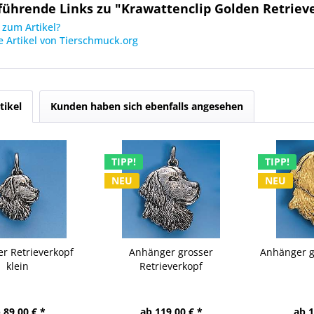
führende Links zu "Krawattenclip Golden Retriev
zum Artikel?
 Artikel von Tierschmuck.org
tikel
Kunden haben sich ebenfalls angesehen
TIPP!
TIPP!
NEU
NEU
r Retrieverkopf
Anhänger grosser
Anhänger g
klein
Retrieverkopf
 89,00 € *
ab 119,00 € *
ab 1