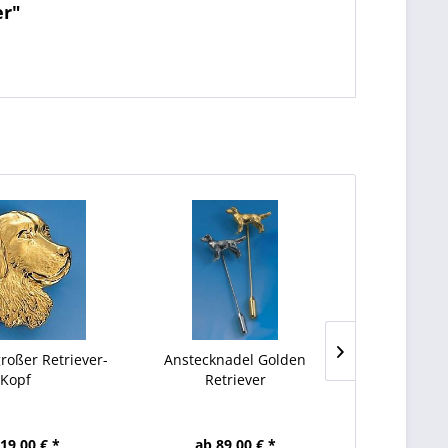
er"
roßer Retriever-
Anstecknadel Golden
Revers-St
Kopf
Retriever
Ret
19,00 € *
ab 89,00 € *
ab 79