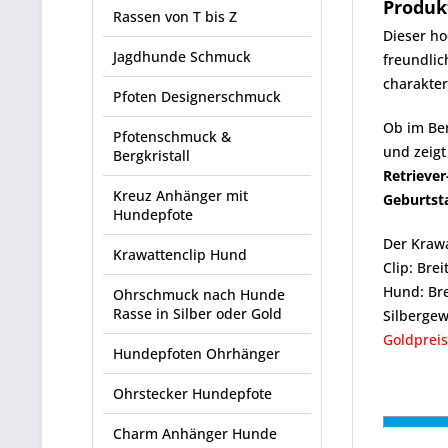
Produk
Rassen von T bis Z
Dieser h
Jagdhunde Schmuck
freundlic
charakter
Pfoten Designerschmuck
Ob im Ber
Pfotenschmuck &
und zeigt
Bergkristall
Retrieve
Kreuz Anhänger mit
Geburtst
Hundepfote
Der Krawa
Krawattenclip Hund
Clip: Bre
Hund: Br
Ohrschmuck nach Hunde
Rasse in Silber oder Gold
Silbergew
Goldpreis
Hundepfoten Ohrhänger
Ohrstecker Hundepfote
Charm Anhänger Hunde