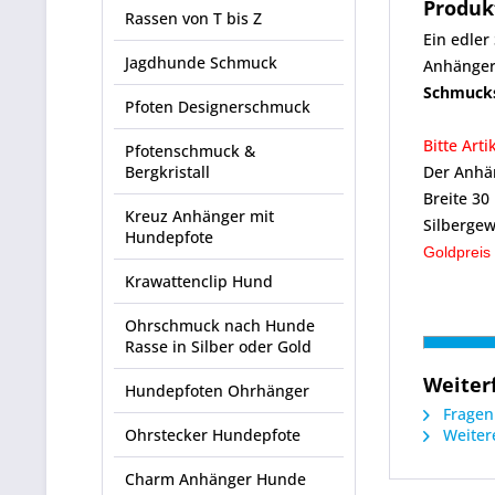
Produk
Rassen von T bis Z
Ein edle
Jagdhunde Schmuck
Anhänger
Schmuck
Pfoten Designerschmuck
Bitte Art
Pfotenschmuck &
Bergkristall
Der Anhän
Breite 3
Kreuz Anhänger mit
Silbergew
Hundepfote
Goldpreis
Krawattenclip Hund
Ohrschmuck nach Hunde
Rasse in Silber oder Gold
Weiter
Hundepfoten Ohrhänger
Fragen 
Ohrstecker Hundepfote
Weitere
Charm Anhänger Hunde