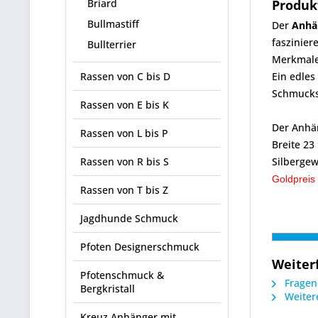
Briard
Produk
Bullmastiff
Der
Anhä
faszinier
Bullterrier
Merkmalen
Rassen von C bis D
Ein edles
Schmuckst
Rassen von E bis K
Der Anhän
Rassen von L bis P
Breite 2
Rassen von R bis S
Silbergew
Goldpreis
Rassen von T bis Z
Jagdhunde Schmuck
Pfoten Designerschmuck
Weiter
Pfotenschmuck &
Fragen 
Bergkristall
Weitere
Kreuz Anhänger mit