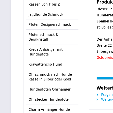
Produk
Rassen von T bis Z
Dieser li
Jagdhunde Schmuck
Hundera
Spaniel l
Pfoten Designerschmuck
stilvoll
Pfotenschmuck &
Bergkristall
Der Anhän
Breite 2
Kreuz Anhänger mit
Silbergew
Hundepfote
Goldpreis
Krawattenclip Hund
Ohrschmuck nach Hunde
Rasse in Silber oder Gold
Weiter
Hundepfoten Ohrhänger
Fragen 
Ohrstecker Hundepfote
Weitere
Charm Anhänger Hunde