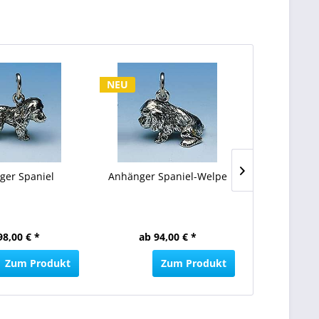
NEU
NEU
ger Spaniel
Anhänger Spaniel-Welpe
Anhänger
Sp
98,00 € *
ab 94,00 € *
ab 94
Zum Produkt
Zum Produkt