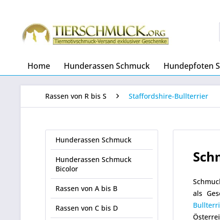
Home
Hunderassen Schmuck
Hundepfoten 
Rassen von R bis S
Staffordshire-Bullterrier
Hunderassen Schmuck
Schm
Hunderassen Schmuck
Bicolor
Schmuck 
Rassen von A bis B
als Ge
Bullterr
Rassen von C bis D
Österrei