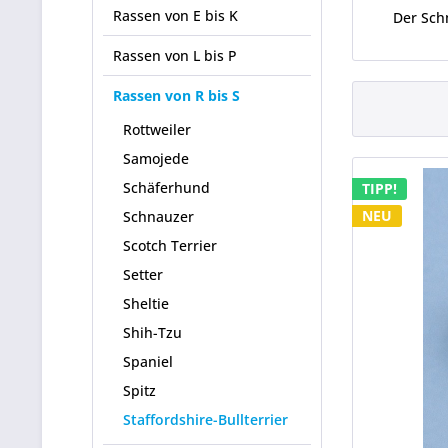
Rassen von E bis K
Der Sch
Rassen von L bis P
Rassen von R bis S
Rottweiler
Samojede
Schäferhund
TIPP!
NEU
Schnauzer
Scotch Terrier
Setter
Sheltie
Shih-Tzu
Spaniel
Spitz
Staffordshire-Bullterrier