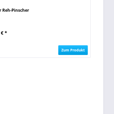
 Reh-Pinscher
 € *
n
Zum Produkt