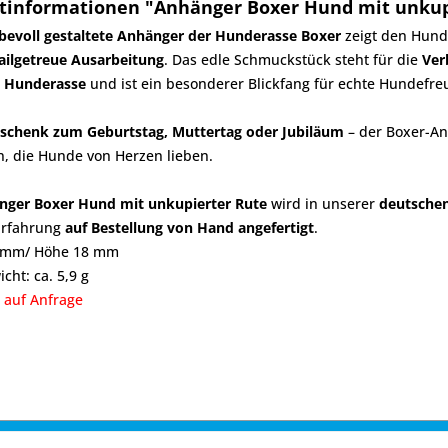
tinformationen "Anhänger Boxer Hund mit unkup
ebevoll gestaltete Anhänger der Hunderasse Boxer
zeigt den Hund
ailgetreue Ausarbeitung
. Das edle Schmuckstück steht für die
Ver
n Hunderasse
und ist ein besonderer Blickfang für echte Hundefre
schenk zum Geburtstag, Muttertag oder Jubiläum
– der Boxer-An
, die Hunde von Herzen lieben.
nger Boxer Hund mit unkupierter Rute
wird in unserer
deutsche
Erfahrung
auf Bestellung von Hand angefertigt
.
2 mm/ Höhe 18 mm
cht: ca. 5,9 g
 auf Anfrage