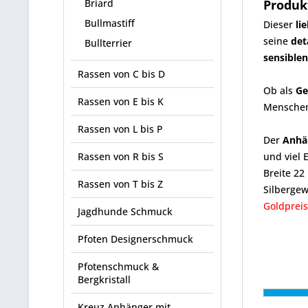
Briard
Produk
Bullmastiff
Dieser
li
seine
det
Bullterrier
sensible
Rassen von C bis D
Ob als
Ge
Rassen von E bis K
Menschen
Rassen von L bis P
Der
Anhä
Rassen von R bis S
und viel 
Breite 2
Rassen von T bis Z
Silbergewi
Goldpreis
Jagdhunde Schmuck
Pfoten Designerschmuck
Pfotenschmuck &
Bergkristall
Kreuz Anhänger mit