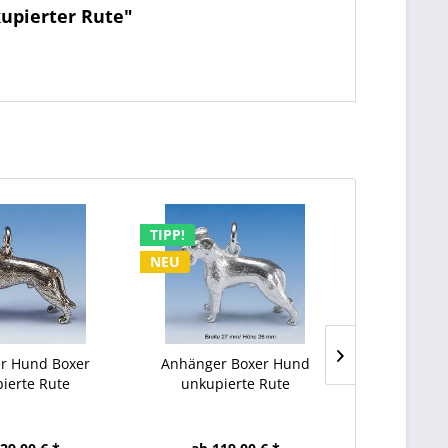
upierter Rute"
TIPP!
NEU
NEU
r Hund Boxer
Anhänger Boxer Hund
Anhänger
ierte Rute
unkupierte Rute
Boxer mit un