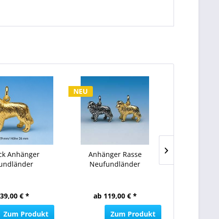
NEU
k Anhänger
Anhänger Rasse
Revers
undländer
Neufundländer
Neufu
39,00 € *
ab 119,00 € *
ab 74
Zum Produkt
Zum Produkt