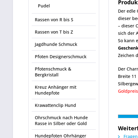
Produk
Pudel
Der edle
dieser b
Rassen von R bis S
– dieser 
Rassen von T bis Z
sich der
So kann e
Jagdhunde Schmuck
Geschenk
Zeichen 
Pfoten Designerschmuck
Pfotenschmuck &
Der Char
Bergkristall
Breite 1
Silbergew
Kreuz Anhänger mit
Goldpreis
Hundepfote
Krawattenclip Hund
Ohrschmuck nach Hunde
Rasse in Silber oder Gold
Weiter
Hundepfoten Ohrhänger
Fragen 