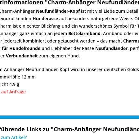
tinformationen "Charm-Anhänger Neufundländer
 Charm-Anhänger
Neufundländer-Kopf
ist mit viel Liebe zum Detai
eeindruckenden
Hunderasse
auf besonders naturgetreue Weise. Ob
Charm ist ein echter Blickfang und ein wunderschönes Symbol für
 Anhänger ganz einfach an jedem
Bettelarmband
, Armband oder e
r jederzeit kombiniert oder getauscht werden – das macht
Charm
 für Hundefreunde
und Liebhaber der Rasse
Neufundländer
, per
der
Verbundenheit
zum eigenen Hund.
m-Anhänger Neufundländer-Kopf wird in unserer deutschen Goldsc
1 mm/Höhe 12 mm
icht 4,9 g
 auf Anfrage
führende Links zu "Charm-Anhänger Neufundländ
zum Artikel?