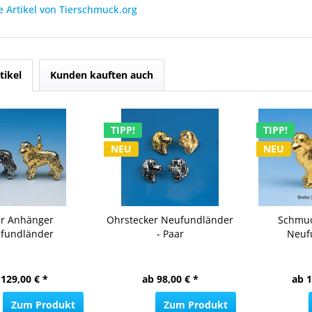
 Artikel von Tierschmuck.org
tikel
Kunden kauften auch
TIPP!
TIPP!
NEU
NEU
er Anhänger
Ohrstecker Neufundländer
Schmuc
fundländer
- Paar
Neuf
 129,00 € *
ab 98,00 € *
ab 1
Zum Produkt
Zum Produkt