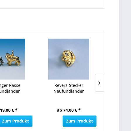
NEU
nger Rasse
Revers-Stecker
Charm-
undländer
Neufundländer
Neufundl
19,00 € *
ab 74,00 € *
ab 84
Zum Produkt
Zum Produkt