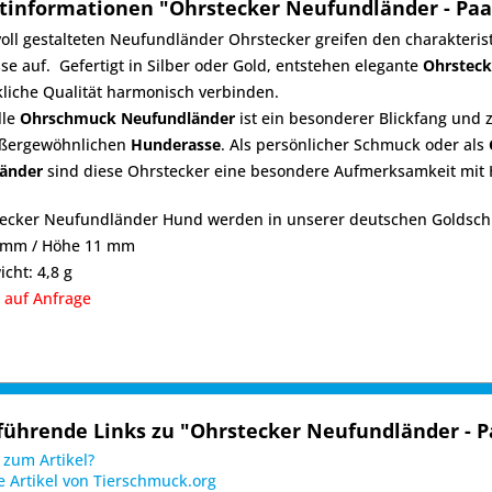
tinformationen "Ohrstecker Neufundländer - Paa
voll gestalteten Neufundländer Ohrstecker greifen den charakter
e auf. Gefertigt in Silber oder Gold, entstehen elegante
Ohrsteck
liche Qualität harmonisch verbinden.
lle
Ohrschmuck Neufundländer
ist ein besonderer Blickfang und 
ußergewöhnlichen
Hunderasse
. Als persönlicher Schmuck oder als
änder
sind diese Ohrstecker eine besondere Aufmerksamkeit mit 
tecker Neufundländer Hund werden in unserer deutschen Goldschm
0 mm / Höhe 11 mm
icht: 4,8 g
 auf Anfrage
führende Links zu "Ohrstecker Neufundländer - P
zum Artikel?
 Artikel von Tierschmuck.org