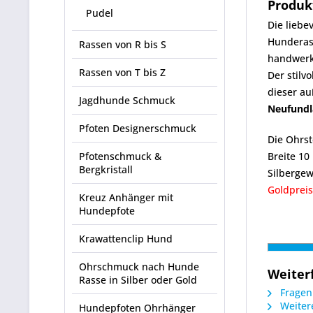
Produk
Pudel
Die liebe
Hunderass
Rassen von R bis S
handwerk
Rassen von T bis Z
Der stilvo
dieser a
Jagdhunde Schmuck
Neufundl
Pfoten Designerschmuck
Die Ohrs
Pfotenschmuck &
Breite 1
Bergkristall
Silbergew
Goldpreis
Kreuz Anhänger mit
Hundepfote
Krawattenclip Hund
Ohrschmuck nach Hunde
Weiter
Rasse in Silber oder Gold
Fragen 
Weitere
Hundepfoten Ohrhänger